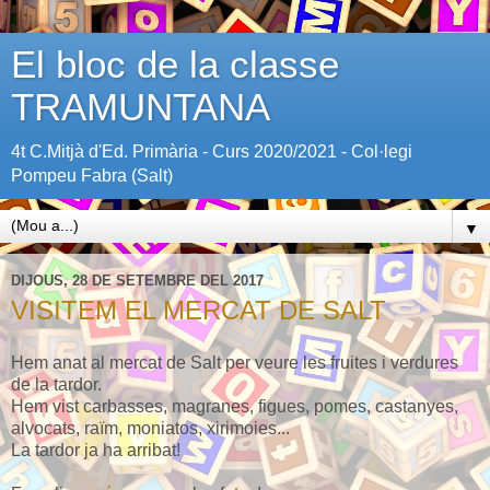
El bloc de la classe
TRAMUNTANA
4t C.Mitjà d'Ed. Primària - Curs 2020/2021 - Col·legi
Pompeu Fabra (Salt)
▼
DIJOUS, 28 DE SETEMBRE DEL 2017
VISITEM EL MERCAT DE SALT
Hem anat al mercat de Salt per veure les fruites i verdures
de la tardor.
Hem vist carbasses, magranes, figues, pomes, castanyes,
alvocats, raïm, moniatos, xirimoies...
La tardor ja ha arribat!