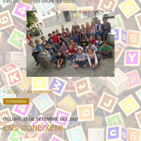
Feu clic
aquí
per veure les fotos!
a
12:06
Cap comentari:
Comparteix
DILLUNS, 25 DE SETEMBRE DEL 2017
ENS CONEIXEM!