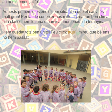
Ja hem començat 1r!
Aquests primers dies ens estem situant ja que el canvi és
molt gran!
Per tal de conèixer-nos millor i crear un bon clima
a la classe hem fet una dinàmica anomenada la teranyina.
aquí
Hem quedat tots ben units! Feu click
mireu què bé ens
ho hem passat!