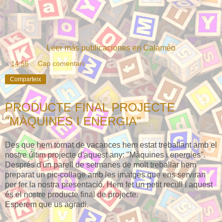
Leer más publicaciones en Calaméo
a
14:56
Cap comentari:
Comparteix
PRODUCTE FINAL PROJECTE
"MÀQUINES I ENERGIA"
Des que hem tornat de vacances hem estat treballant amb el
nostre últim projecte d'aquest any: "Màquines i energies".
Després d'un parell de setmanes de molt treballar hem
preparat un pic-collage amb les imatges que ens serviran
per fer la nostra presentació. Hem fet un petit recull i aquest
és el nostre producte final de projecte.
Esperem que us agradi.