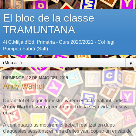
El bloc de la classe
TRAMUNTANA
4t C.Mitjà d'Ed. Primària - Curs 2020/2021 - Col·legi
Pompeu Fabra (Salt)
▼
DIUMENGE, 12 DE MAIG DEL 2019
Andy Warhol
Durant tot el segon trimestre vàrem estar treballant l'artista
Andy Warhol
. Vam aprendre molt de la seva vida i la seva
obra.
A continuació us mostrem el treball realitzat en dues
d'aquestes sessions: en una d'elles vam copiar un envàs de