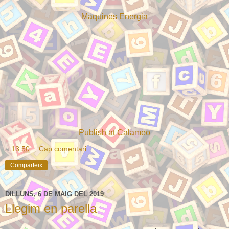
Maquines Energia
Publish at Calameo
a
13:50
Cap comentari:
Comparteix
DILLUNS, 6 DE MAIG DEL 2019
Llegim en parella