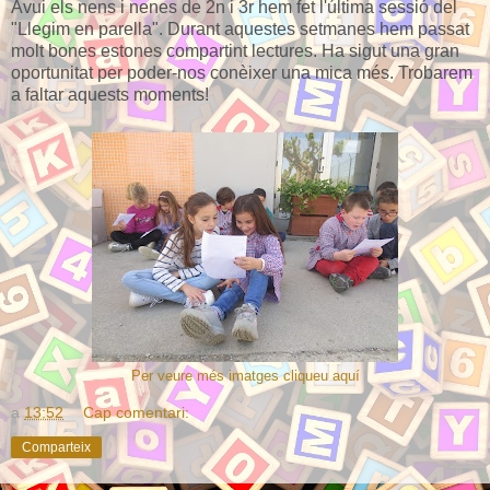
Avui els nens i nenes de 2n i 3r hem fet l'última sessió del
"Llegim en parella". Durant aquestes setmanes hem passat
molt bones estones compartint lectures. Ha sigut una gran
oportunitat per poder-nos conèixer una mica més. Trobarem
a faltar aquests moments!
Per veure més imatges cliqueu aquí
a
13:52
Cap comentari:
Comparteix