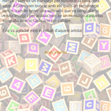
menjar i vam fer un muntatge per reproduir la seva obra
soup. A l'altre vam buscar amb els ipads un personatge
famós, vam fer servir una aplicació que va serigrafiar la
nostra imatge i per acabar vam fer un muntatge d'aquesta
serigrafia amb el l'aplicació pic-collage.
Ens va agradar molt el treball d'aquest artista!
Andy Warhol