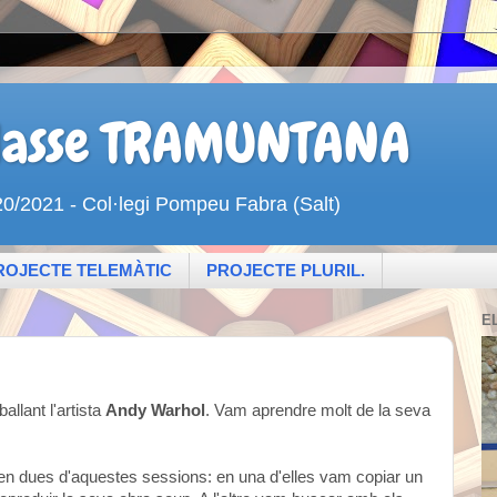
 classe TRAMUNTANA
020/2021 - Col·legi Pompeu Fabra (Salt)
ROJECTE TELEMÀTIC
PROJECTE PLURIL.
E
allant l'artista
Andy Warhol
. Vam aprendre molt de la seva
t en dues d'aquestes sessions: en una d'elles vam copiar un