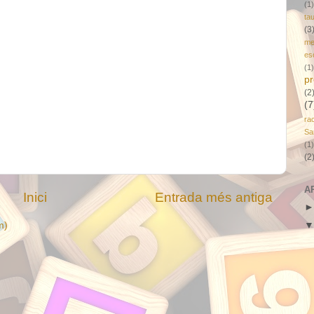
(1)
tau
(3
me
es
(1)
pr
(2
(7
ra
Sa
(1)
(2
A
Inici
Entrada més antiga
m)