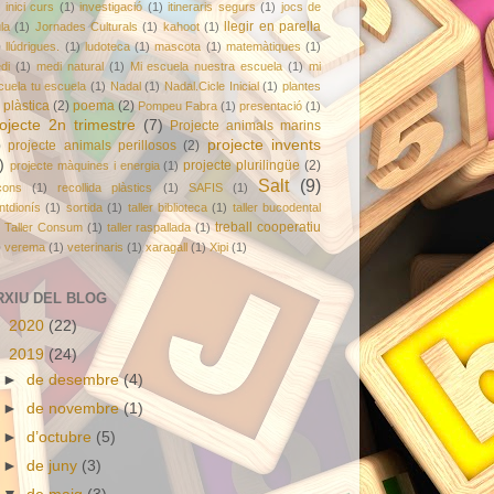
inici curs
(1)
investigació
(1)
itineraris segurs
(1)
jocs de
llegir en parella
la
(1)
Jornades Culturals
(1)
kahoot
(1)
)
llúdrigues.
(1)
ludoteca
(1)
mascota
(1)
matemàtiques
(1)
di
(1)
medi natural
(1)
Mi escuela nuestra escuela
(1)
mi
cuela tu escuela
(1)
Nadal
(1)
Nadal.Cicle Inicial
(1)
plantes
plàstica
(2)
poema
(2)
Pompeu Fabra
(1)
presentació
(1)
ojecte 2n trimestre
(7)
Projecte animals marins
projecte invents
)
projecte animals perillosos
(2)
)
projecte plurilingüe
(2)
projecte màquines i energia
(1)
Salt
(9)
cons
(1)
recollida plàstics
(1)
SAFIS
(1)
ntdionís
(1)
sortida
(1)
taller biblioteca
(1)
taller bucodental
treball cooperatiu
Taller Consum
(1)
taller raspallada
(1)
)
verema
(1)
veterinaris
(1)
xaragall
(1)
Xipi
(1)
RXIU DEL BLOG
►
2020
(22)
▼
2019
(24)
►
de desembre
(4)
►
de novembre
(1)
►
d’octubre
(5)
►
de juny
(3)