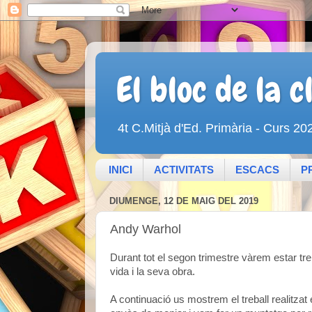
El bloc de la
4t C.Mitjà d'Ed. Primària - Curs 2
INICI
ACTIVITATS
ESCACS
P
DIUMENGE, 12 DE MAIG DEL 2019
Andy Warhol
Durant tot el segon trimestre vàrem estar treb
vida i la seva obra.
A continuació us mostrem el treball realitza