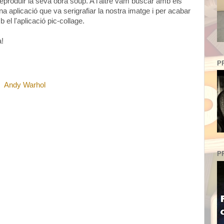
eproduir la seva obra soup. A l'altre vam buscar amb els
a aplicació que va serigrafiar la nostra imatge i per acabar
el l'aplicació pic-collage.
a!
P
Andy Warhol
P