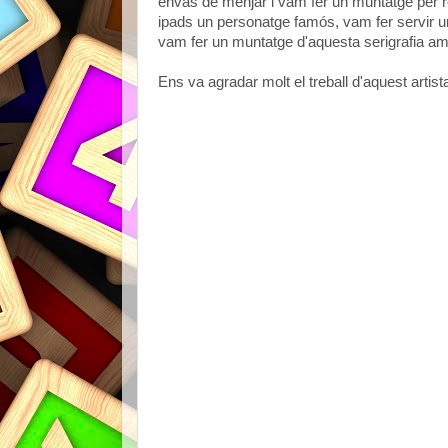
envàs de menjar i vam fer un muntatge per r
ipads un personatge famós, vam fer servir un
vam fer un muntatge d'aquesta serigrafia amb 
Ens va agradar molt el treball d'aquest artist