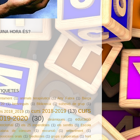
UINA HORA ÉS?
TIQUETES
untament
(1)
animals terapèutics
(1)
Any Fabra
(1)
Barça
-20
(1)
benvinguts
(1)
Biblioteca
(1)
cohesió de grup
(1)
curs
curs 2018-2019
(13)
rs 2018_2019
(3)
019-2020
(30)
educació
dinàmiques
(1)
ocional
(2)
els 25 imperdibles
(1)
els sentits
(1)
Escola
talana de consum
(1)
excursió
(1)
experiment
(1)
posicions orals
(1)
Geofestes
(1)
grups cooperatius
(1)
hort