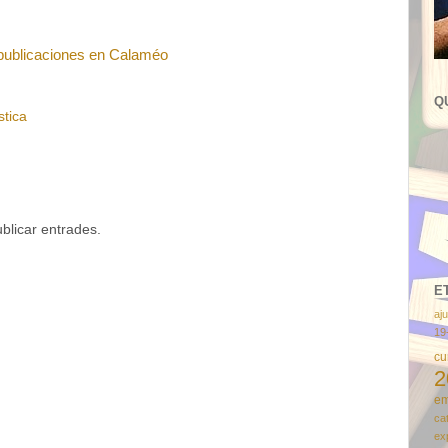
publicaciones en Calaméo
Q
stica
licar entrades.
E
aj
19
cu
2
em
ca
ex