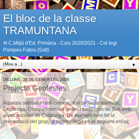
El bloc de la classe
TRAMUNTANA
4t C.Mitjà d'Ed. Primària - Curs 2020/2021 - Col·legi
Pompeu Fabra (Salt)
▼
DILLUNS, 20 DE GENER DEL 2020
Projecte Geofestes
Aquesta setmana hem començat el projecte telemàtic
Geofestes. Compartirem les festes i tradicions de Salt amb
altres escoles de Catalunya. De moment hem fet la
presentació del grup, la podreu llegir en el següent enllaç.