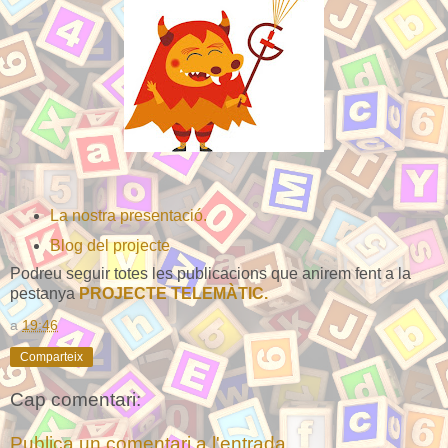
La nostra presentació.
Blog del projecte
Podreu seguir totes les publicacions que anirem fent a la
pestanya
PROJECTE TELEMÀTIC.
a
19:46
Comparteix
Cap comentari:
Publica un comentari a l'entrada